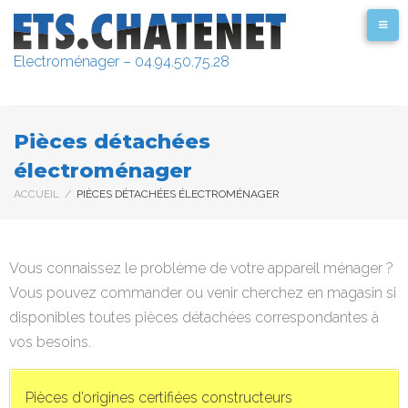
Electroménager – 04.94.50.75.28
Pièces détachées
électroménager
ACCUEIL
/
PIÈCES DÉTACHÉES ÉLECTROMÉNAGER
Vous connaissez le problème de votre appareil ménager ?
Vous pouvez commander ou venir cherchez en magasin si
disponibles toutes pièces détachées correspondantes à
vos besoins.
Pièces d’origines certifiées constructeurs