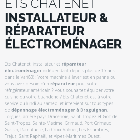
ETS CHATENET
INSTALLATEUR &
RÉPARATEUR
ÉLECTROMÉNAGER
Ets Chatenet, installateur et
réparateur
électroménager
indépendant depuis plus de 15 ans
dans le Var(83) : Votre machine à laver est en panne ou
vous avez besoin d’un
réparateur
pour votre
réfrigérateur américain ? Vous souhaitez équiper votre
cuisine ou votre buanderie ? Ets Chatenet est à votre
service du lundi au samedi et intervient sur tous types
de
dépannage électroménager à Draguignan
,
Lorgues, arrière pays Dracénoie, Saint-Tropez et Golf de
Saint-Tropez, Sainte-Maxime, Grimaud, Port Grimaud,
Gassin, Ramatuelle, La Croix-Valmer, Les Issambres,
Fréjus, Saint Raphaël, et Alpes-Maritimes Ouest.